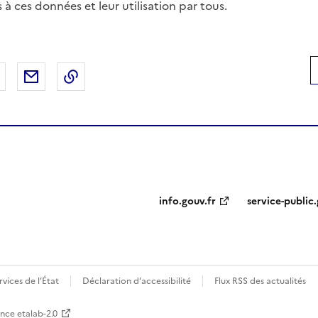
ès à ces données et leur utilisation par tous.
 Facebook
er sur X
Partager sur LinkedIn
Partager par email
Copier le lien de la page dans le presse-pap
info.gouv.fr
service-public.
ervices de l’État
Déclaration d’accessibilité
Flux RSS des actualités
ence etalab-2.0