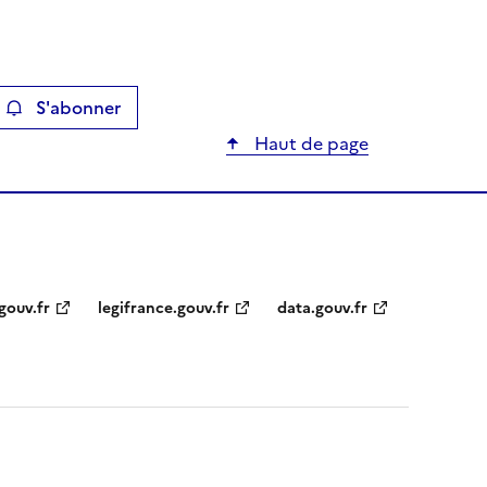
S'abonner
ier
Haut de page
gouv.fr
legifrance.gouv.fr
data.gouv.fr