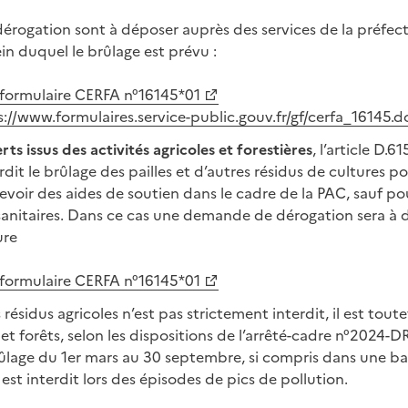
rogation sont à déposer auprès des services de la préfec
n duquel le brûlage est prévu :
e formulaire CERFA n°16145*01
s://www.formulaires.service-public.gouv.fr/gf/cerfa_16145.d
ts issus des activités agricoles et forestières
, l’article D.
rdit le brûlage des pailles et d’autres résidus de cultures po
oir des aides de soutien dans le cadre de la PAC, sauf pou
anitaires. Dans ce cas une demande de dérogation sera à 
ure
e formulaire CERFA n°16145*01
 résidus agricoles n’est pas strictement interdit, il est tout
 et forêts, selon les dispositions de l’arrêté-cadre n°2024
rûlage du 1er mars au 30 septembre, si compris dans une 
il est interdit lors des épisodes de pics de pollution.