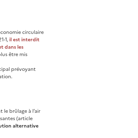
’économie circulaire
21-1,
il est interdit
et dans les
plus être mis
icipal prévoyant
ation.
le brûlage à l’air
santes (article
ution alternative