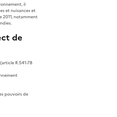
ronnement, il
ues et nuisances et
bre 2011, notamment
ndies.
ect de
(article R.541-78
ronnement
des pouvoirs de