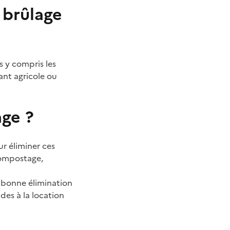
 brûlage
s y compris les
ant agricole ou
age ?
r éliminer ces
compostage,
la bonne élimination
ides à la location