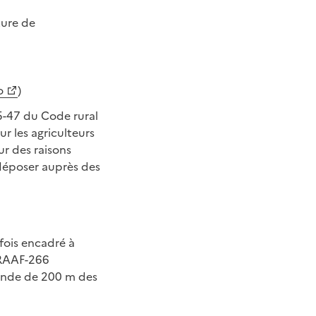
ture de
o
)
615-47 du Code rural
ur les agriculteurs
r des raisons
déposer auprès des
efois encadré à
-DRAAF-266
bande de 200 m des