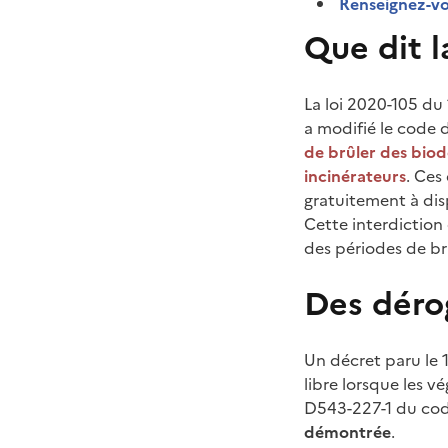
Renseignez-vo
Que dit l
La loi 2020-105 du 1
a modifié le code d
de brûler des biodé
incinérateurs
. Ces
gratuitement à disp
Cette interdiction
des périodes de br
Des dérog
Un décret paru le 
libre lorsque les v
D543-227-1 du cod
démontrée
.