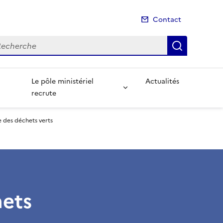
Contact
cherche
Recherch
Le pôle ministériel
Actualités
recrute
re des déchets verts
hets