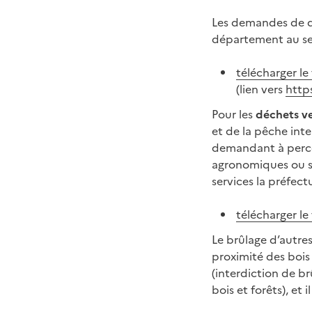
Les demandes de dé
département au sei
télécharger l
(lien vers
http
Pour les
déchets ver
et de la pêche inte
demandant à percev
agronomiques ou s
services la préfect
télécharger l
Le brûlage d’autres
proximité des bois
(interdiction de b
bois et forêts), et 