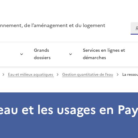
ironnement, de l’aménagement et du logement
Re
Grands
Services en lignes et
dossiers
démarches
Eau et milieux aquatiques
Gestion quantitative de l’eau
La ressou
eau et les usages en Pay