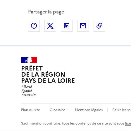
Partager la page
Partager sur Facebook
Partager sur X
Partager sur LinkedIn
Partager par email
Copier le l
PRÉFET
DE LA RÉGION
PAYS DE LA LOIRE
Plan du site
Glossaire
Mentions légales
Saisir les s
Sauf mention contraire, tous les contenus de ce site sont sous
lic