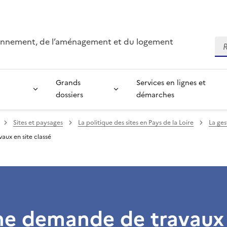
ironnement, de l’aménagement et du logement
Re
Grands
Services en lignes et
dossiers
démarches
Sites et paysages
La politique des sites en Pays de la Loire
La ges
aux en site classé
ne demande de travaux 