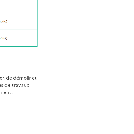
r, de démolir et
es de travaux
ement.