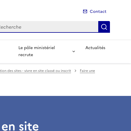
Contact
cherche
Recherch
Le pôle ministériel
Actualités
recrute
tion des sites - vivre en site classé ou inscrit
Faire une
en site