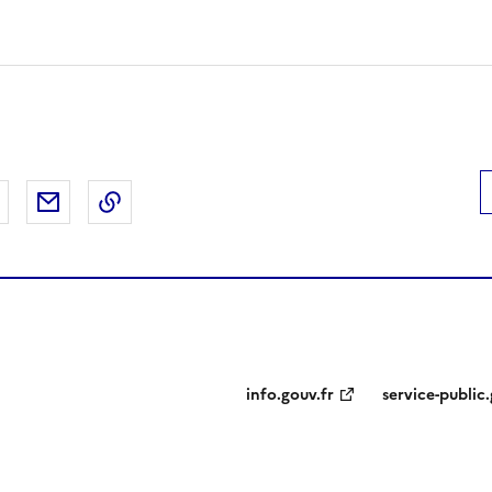
 Facebook
er sur X
Partager sur LinkedIn
Partager par email
Copier le lien de la page dans le presse-pap
info.gouv.fr
service-public.