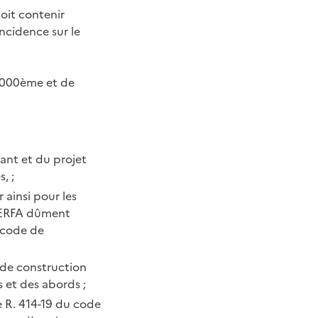
oit contenir
incidence sur le
5.000ème et de
tant et du projet
, ;
 ainsi pour les
 CERFA dûment
u code de
 de construction
 et des abords ;
e R. 414-19 du code