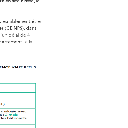
 en site classé, le
 préalablement être
es (CDNPS), dans
 d’un délai de 4
artement, si la