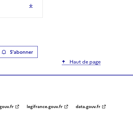
S'abonner
ier
Haut de page
gouv.fr
legifrance.gouv.fr
data.gouv.fr