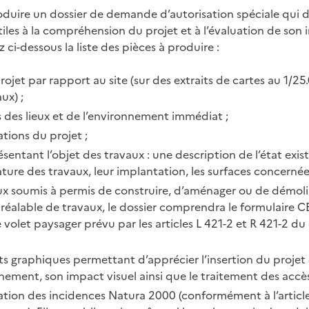
roduire un dossier de demande d’autorisation spéciale qui d
tiles à la compréhension du projet et à l’évaluation de son 
z ci-dessous la liste des pièces à produire :
rojet par rapport au site (sur des extraits de cartes au 1/2
ux) ;
 des lieux et de l’environnement immédiat ;
rations du projet ;
sentant l’objet des travaux : une description de l’état exis
ature des travaux, leur implantation, les surfaces concernées
ux soumis à permis de construire, d’aménager ou de démolir
préalable de travaux, le dossier comprendra le formulaire
 volet paysager prévu par les articles L 421-2 et R 421-2 d
 graphiques permettant d’apprécier l’insertion du projet
nement, son impact visuel ainsi que le traitement des accès
ation des incidences Natura 2000 (conformément à l’articl