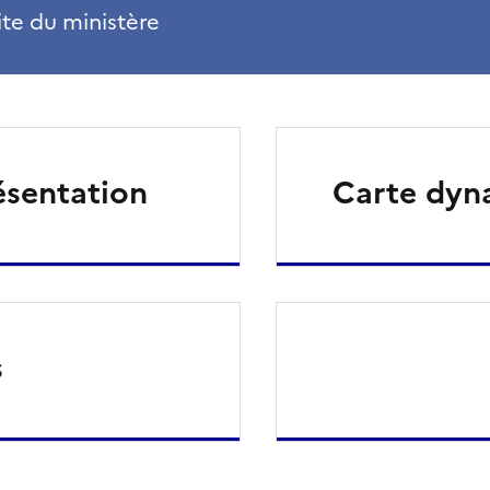
ite du ministère
résentation
Carte dyna
s