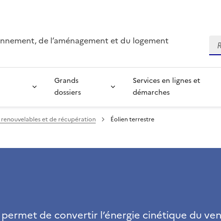
ironnement, de l’aménagement et du logement
Re
Grands
Services en lignes et
dossiers
démarches
 renouvelables et de récupération
Éolien terrestre
i permet de convertir l’énergie cinétique du ve