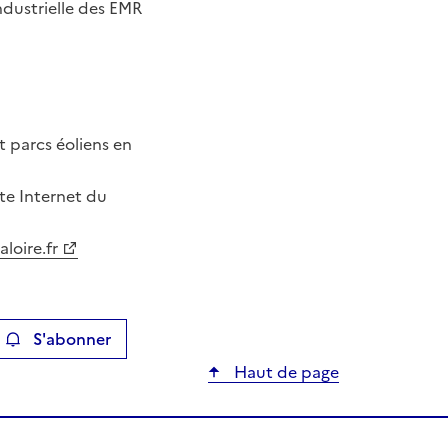
dustrielle des EMR
t parcs éoliens en
ite Internet du
loire.fr
S'abonner
ier
Haut de page