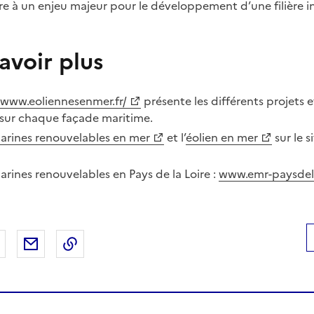
 à un enjeu majeur pour le développement d’une filière in
avoir plus
/www.eoliennesenmer.fr/
présente les différents projets e
 sur chaque façade maritime.
arines renouvelables en mer
et l’
éolien en mer
sur le s
arines renouvelables en Pays de la Loire :
www.emr-paysdela
 Facebook
er sur X
Partager sur LinkedIn
Partager par email
Copier le lien de la page dans le presse-pap