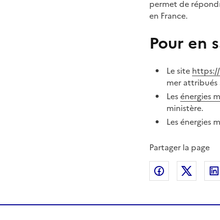
permet de répondre
en France.
Pour en s
Le site
https:/
mer attribués
Les
énergies m
ministère.
Les énergies m
Partager la page
Partager sur
Partag