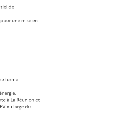
tiel de
s pour une mise en
une forme
énergie.
ote à La Réunion et
REV au large du