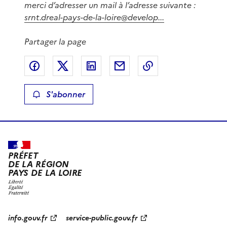
merci d’adresser un mail à l’adresse suivante :
srnt.dreal-pays-de-la-loire@develop...
Partager la page
Partager sur Facebook
Partager sur X
Partager sur LinkedIn
Partager par email
Copier le lien de 
S'abonner
PRÉFET
DE LA RÉGION
PAYS DE LA LOIRE
info.gouv.fr
service-public.gouv.fr