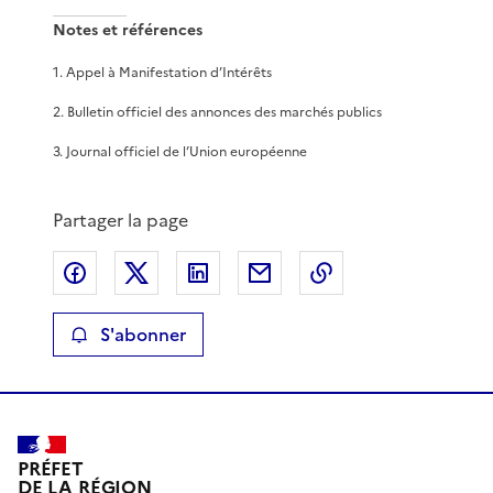
Notes et références
1
.
Appel à Manifestation d’Intérêts
2
.
Bulletin officiel des annonces des marchés publics
3
.
Journal officiel de l’Union européenne
Partager la page
Partager sur Facebook
Partager sur X
Partager sur LinkedIn
Partager par email
Copier le lien de 
S'abonner
PRÉFET
DE LA RÉGION