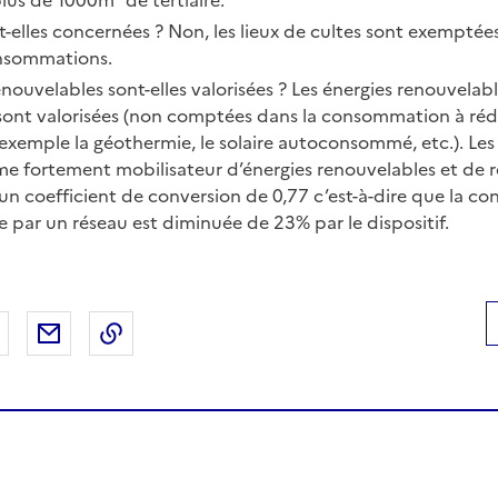
us de 1000m² de tertiaire.
nt-elles concernées ? Non, les lieux de cultes sont exemptées
onsommations.
enouvelables sont-elles valorisées ? Les énergies renouvelab
ont valorisées (non comptées dans la consommation à réduir
 exemple la géothermie, le solaire autoconsommé, etc.). Les
ème fortement mobilisateur d’énergies renouvelables et de 
’un coefficient de conversion de 0,77 c’est-à-dire que la 
e par un réseau est diminuée de 23% par le dispositif.
 Facebook
er sur X
Partager sur LinkedIn
Partager par email
Copier le lien de la page dans le presse-pap