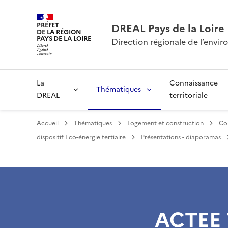
PRÉFET
DREAL Pays de la Loire
DE LA RÉGION
PAYS DE LA LOIRE
Direction régionale de l’env
La
Connaissance
Thématiques
DREAL
territoriale
Accueil
Thématiques
Logement et construction
Co
dispositif Eco-énergie tertiaire
Présentations - diaporamas
ACTEE T