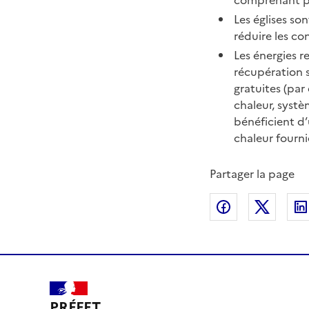
comprenant pl
Les églises so
réduire les c
Les énergies r
récupération s
gratuites (par
chaleur, syst
bénéficient d
chaleur fourni
Partager la page
Partager sur
Partag
PRÉFET