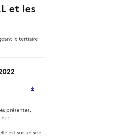
L et les
eant le tertiaire
 2022
és présentes,
es :
lle est sur un site