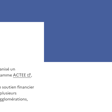
anisé un
ogramme
ACTEE
,
e soutien financier
plusieurs
gglomérations,