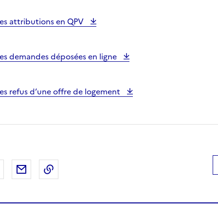
es attributions en QPV
les demandes déposées en ligne
es refus d’une offre de logement
 Facebook
er sur X
Partager sur LinkedIn
Partager par email
Copier le lien de la page dans le presse-pap