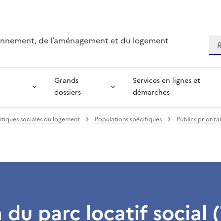
ironnement, de l’aménagement et du logement
Re
Grands
Services en lignes et
dossiers
démarches
itiques sociales du logement
Populations spécifiques
Publics priorita
 du parc locatif social 