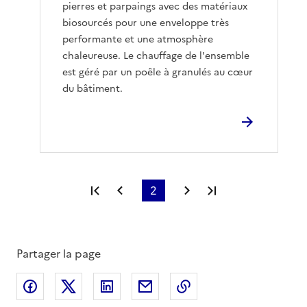
pierres et parpaings avec des matériaux
biosourcés pour une enveloppe très
performante et une atmosphère
chaleureuse. Le chauffage de l'ensemble
est géré par un poêle à granulés au cœur
du bâtiment.
Première page
Page précédente
2
Page suivante
Dernière page
Partager la page
Partager sur Facebook
Partager sur X
Partager sur LinkedIn
Partager par email
Copier le lien de la 