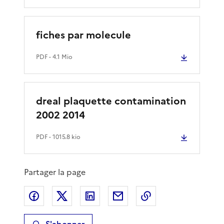
fiches par molecule
PDF
- 4.1 Mio
dreal plaquette contamination
2002 2014
PDF
- 1015.8 kio
Partager la page
Partager sur Facebook
Partager sur X
Partager sur LinkedIn
Partager par email
Copier le lien de 
S'abonner