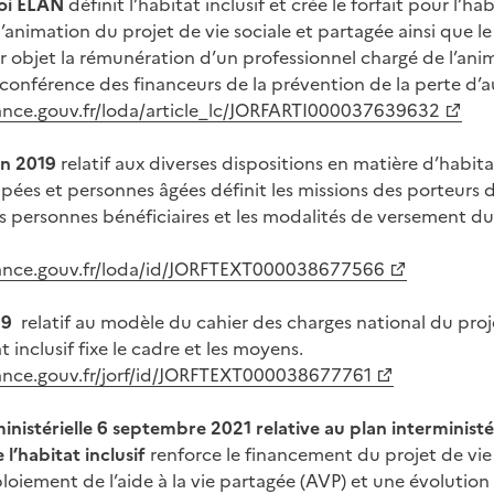
 loi ELAN
définit l’habitat inclusif et crée le forfait pour l’hab
l’animation du projet de vie sociale et partagée ainsi que 
ur objet la rémunération d’un professionnel chargé de l’anim
onférence des financeurs de la prévention de la perte d’
rance.gouv.fr/loda/article_lc/JORFARTI000037639632
in 2019
relatif aux diverses dispositions en matière d’habitat
ées et personnes âgées définit les missions des porteurs 
 les personnes bénéficiaires et les modalités de versement du
rance.gouv.fr/loda/id/JORFTEXT000038677566
19
relatif au modèle du cahier des charges national du proje
t inclusif fixe le cadre et les moyens.
rance.gouv.fr/jorf/id/JORFTEXT000038677761
ministérielle 6 septembre 2021 relative au plan interministé
’habitat inclusif
renforce le financement du projet de vie 
loiement de l’aide à la vie partagée (AVP) et une évolution