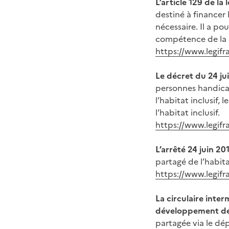
L’article 129 de la
destiné à financer 
nécessaire. Il a po
compétence de la c
https://www.legif
Le décret du 24 ju
personnes handicap
l’habitat inclusif,
l’habitat inclusif.
https://www.legif
L’arrêté 24 juin 20
partagé de l’habita
https://www.legif
La circulaire inter
développement de l
partagée via le dép