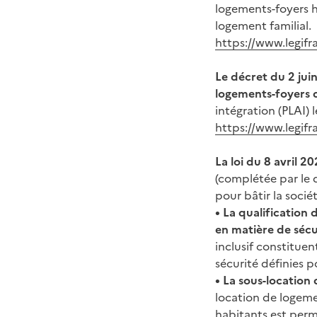
logements-foyers h
logement familial.
https://www.legifr
Le décret du 2 jui
logements-foyers 
intégration (PLAI) 
https://www.legif
La loi du 8 avril 2
(complétée par le 
pour bâtir la socié
• La qualification 
en matière de sécur
inclusif constituen
sécurité définies p
• La sous-location 
location de logeme
habitants est permi