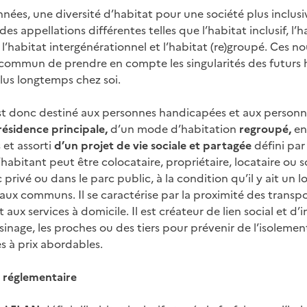
nnées, une diversité d’habitat pour une société plus inclus
des appellations différentes telles que l’habitat inclusif, l’
f, l’habitat intergénérationnel et l’habitat (re)groupé. Ces n
 commun de prendre en compte les singularités des futurs h
plus longtemps chez soi.
 est donc destiné aux personnes handicapées et aux personn
résidence principale,
d’un mode d’habitation
regroupé,
en
 et assorti
d’un projet de vie sociale et partagée
défini par
’habitant peut être colocataire, propriétaire, locataire ou s
c privé ou dans le parc public, à la condition qu’il y ait un 
caux communs. Il se caractérise par la proximité des transpo
 aux services à domicile. Il est créateur de lien social et d’
isinage, les proches ou des tiers pour prévenir de l’isolement
es à prix abordables.
 réglementaire