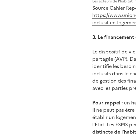
Les acteurs de l'habitat in
Source Cahier Rep
https://www.union-
inclusif-en-logemen
3. Le financement d
Le dispositif de vie
partagée (AVP). Da
identifie les besoin
inclusifs dans le 
de gestion des fin
avec les parties pr
Pour rappel :
un ha
Il ne peut pas être
établir un logeme
l’État. Les ESMS pe
distincte de l’habi