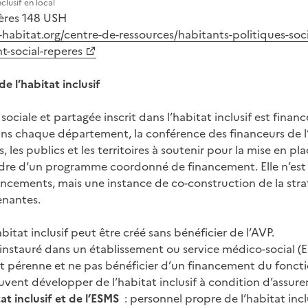
clusif en local
ères 148 USH
habitat.org/centre-de-ressources/habitants-politiques-socia
t-social-reperes
e l’habitat inclusif
 sociale et partagée inscrit dans l’habitat inclusif est financé
ns chaque département, la conférence des financeurs de l’
s, les publics et les territoires à soutenir pour la mise en pl
cadre d’un programme coordonné de financement. Elle n’est
ancements, mais une instance de co-construction de la straté
enantes.
bitat inclusif peut être créé sans bénéficier de l’AVP.
 instauré dans un établissement ou service médico-social (ES
nt pérenne et ne pas bénéficier d’un financement du fonc
uvent développer de l’habitat inclusif à condition d’assure
tat inclusif et de l’ESMS
: personnel propre de l’habitat incl