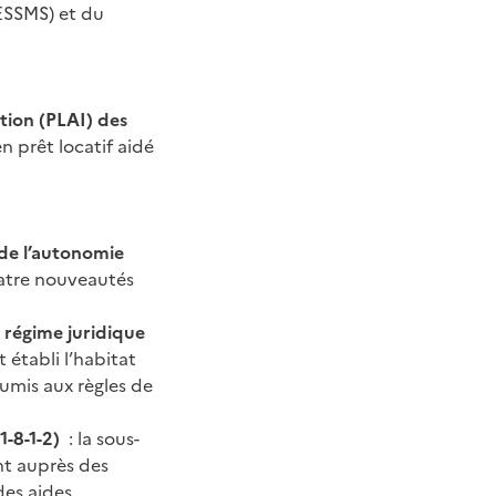
(ESSMS) et du
ation (PLAI) des
en prêt locatif aidé
t de l’autonomie
uatre nouveautés
e régime juridique
t établi l’habitat
oumis aux règles de
1-8-1-2)
: la sous-
nt auprès des
des aides