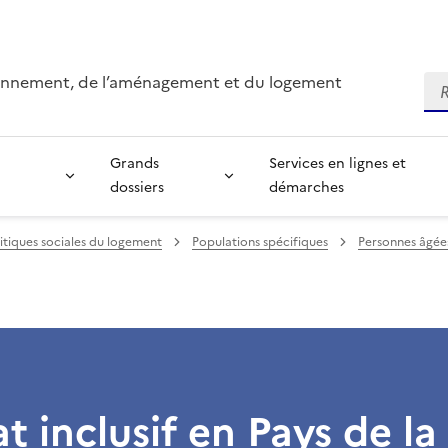
ironnement, de l’aménagement et du logement
Re
Grands
Services en lignes et
dossiers
démarches
itiques sociales du logement
Populations spécifiques
Personnes âgée
at inclusif en Pays de la