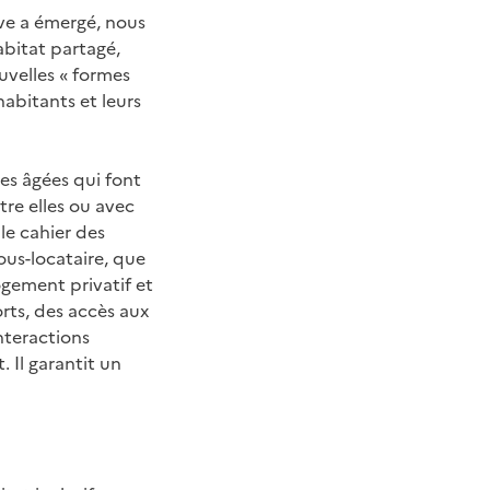
ive a émergé, nous
habitat partagé,
ouvelles « formes
abitants et leurs
es âgées qui font
tre elles ou avec
 le cahier des
ous-locataire, que
logement privatif et
rts, des accès aux
interactions
. Il garantit un