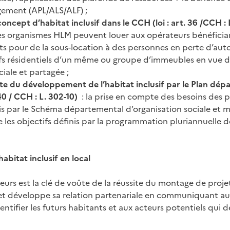
gement (APL/ALS/ALF) ;
concept d’habitat inclusif dans le CCH (loi : art. 36 /CCH : 
les organismes HLM peuvent louer aux opérateurs bénéficia
s pour de la sous-location à des personnes en perte d’aut
ifs résidentiels d’un même ou groupe d’immeubles en vue 
ciale et partagée ;
te du développement de l’habitat inclusif par le Plan dé
. 40 / CCH : L. 302-10)
: la prise en compte des besoins des 
s par le Schéma départemental d’organisation sociale et m
 les objectifs définis par la programmation pluriannuelle
habitat inclusif en local
eurs est la clé de voûte de la réussite du montage de proje
jet développe sa relation partenariale en communiquant a
entifier les futurs habitants et aux acteurs potentiels qui 