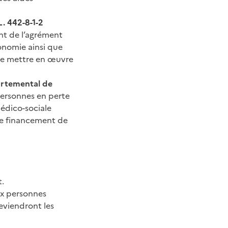
L. 442-8-1-2
nt de l’agrément
onomie ainsi que
de mettre en œuvre
partemental de
personnes en perte
édico-sociale
 de financement de
t.
ux personnes
deviendront les