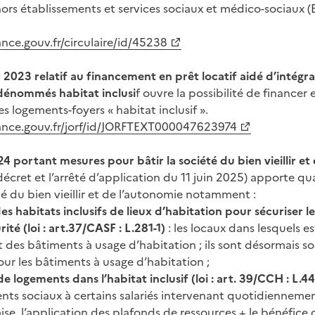
ors établissements et services sociaux et médico-sociaux 
ance.gouv.fr/circulaire/id/45238
n 2023 relatif au financement en prêt locatif aidé d’intégr
dénommés habitat inclusi
f ouvre la possibilité de financer 
les logements-foyers « habitat inclusif ».
rance.gouv.fr/jorf/id/JORFTEXT000047623974
024 portant mesures pour bâtir la société du bien vieillir e
décret et l’arrêté d’application du 11 juin 2025) apporte q
té du bien vieillir et de l’autonomie notamment :
des habitats inclusifs de lieux d’habitation pour sécuriser l
ité (loi : art.37/CASF : L.281-1)
: les locaux dans lesquels es
t des bâtiments à usage d’habitation ; ils sont désormais s
our les bâtiments à usage d’habitation ;
de logements dans l’habitat inclusif (loi : art. 39/CCH : L.44
nts sociaux à certains salariés intervenant quotidienneme
se, l’application des plafonds de ressources + le bénéfice 