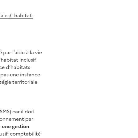
les/l-habitat-
 par l’aide à la vie
habitat inclusif
ace d’habitats
 pas une instance
gie territoriale
MS) car il doit
tionnement par
r
une gestion
usif, comptabilité