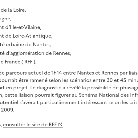
de la Loire,
agne,
 d’Ille-et-Vilaine,
t de Loire-Atlantique,
é urbaine de Nantes,
é d’agglomération de Rennes,
e France ( RFF ).
de parcours actuel de 1h14 entre Nantes et Rennes par liais
 pourrait être ramené selon les scénarios entre 30 et 45 mi
t en projet. Le diagnostic a révélé la possibilité de phasag
n, cette liaison pourrait figurer au Schéma National des Inf
tentiel s’avérait particulièrement intéressant selon les critè
 2009.
s
,
consulter le site de RFF
.