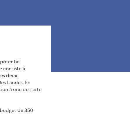
 potentiel
e consiste à
les deux
Des Landes. En
tion à une desserte
n budget de 350