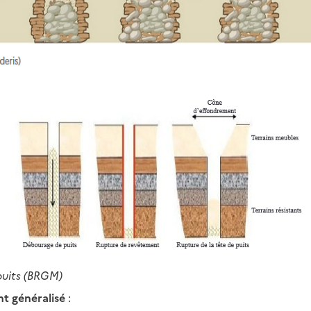
puits (BRGM)
t généralisé
: