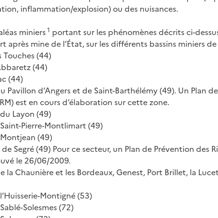
iation, inflammation/explosion) ou des nuisances.
1
aléas miniers
portant sur les phénomènes décrits ci-dessus,
t après mine de l’État, sur les différents bassins miniers de 
s Touches (44)
Abbaretz (44)
ac (44)
du Pavillon d’Angers et de Saint-Barthélémy (49). Un Plan d
RM) est en cours d’élaboration sur cette zone.
r du Layon (49)
Saint-Pierre-Montlimart (49)
 Montjean (49)
re de Segré (49) Pour ce secteur, un Plan de Prévention des R
ouvé le 26/06/2009.
e la Chaunière et les Bordeaux, Genest, Port Brillet, la Luce
l’Huisserie-Montigné (53)
 Sablé-Solesmes (72)