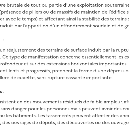
ture brutale de tout ou partie d’une exploitation souterrai
présence de piliers ou de massifs de maintien de l’édifice 
 avec le temps) et affectant ainsi la stabilité des terrains 
 traduit par l’apparition d’un effondrement soudain et de 
t
:
 un réajustement des terrains de surface induit par la ruptu
s. Ce type de manifestation concerne essentiellement les ex
ofondeur et sur des extensions horizontales importantes. 
ent lents et progressifs, prennent la forme d’une dépress
llure de cuvette, sans rupture cassante importante.
s
:
sistent en des mouvements résiduels de faible ampleur, aff
nt sans danger pour les personnes mais peuvent avoir des 
s ou les bâtiments. Les tassements peuvent affecter des anc
s, des ouvrages de dépôts, des découvertes ou des ouvrage