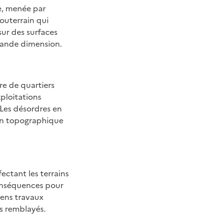
ne, menée par
souterrain qui
sur des surfaces
grande dimension.
re de quartiers
ploitations
Les désordres en
ion topographique
ectant les terrains
conséquences pour
iens travaux
s remblayés.