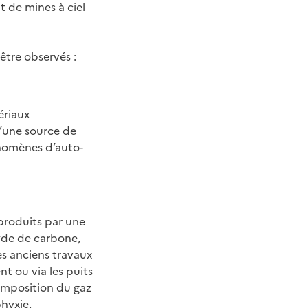
t de mines à ciel
tre observés :
ériaux
d’une source de
énomènes d’auto-
 produits par une
xyde de carbone,
es anciens travaux
nt ou via les puits
 composition du gaz
hyxie,