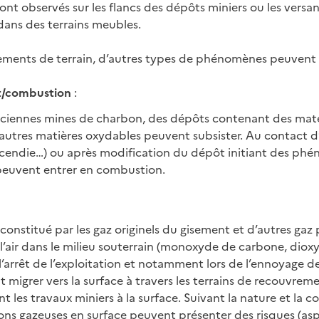
t observés sur les flancs des dépôts miniers ou les versan
dans des terrains meubles.
ments de terrain, d’autres types de phénomènes peuvent ê
t/combustion
:
nciennes mines de charbon, des dépôts contenant des mat
autres matières oxydables peuvent subsister. Au contact 
ncendie…) ou après modification du dépôt initiant des ph
peuvent entrer en combustion.
constitué par les gaz originels du gisement et d’autres gaz
l’air dans le milieu souterrain (monoxyde de carbone, dio
’arrêt de l’exploitation et notamment lors de l’ennoyage d
t migrer vers la surface à travers les terrains de recouvreme
ient les travaux miniers à la surface. Suivant la nature et la
ions gazeuses en surface peuvent présenter des risques (asp