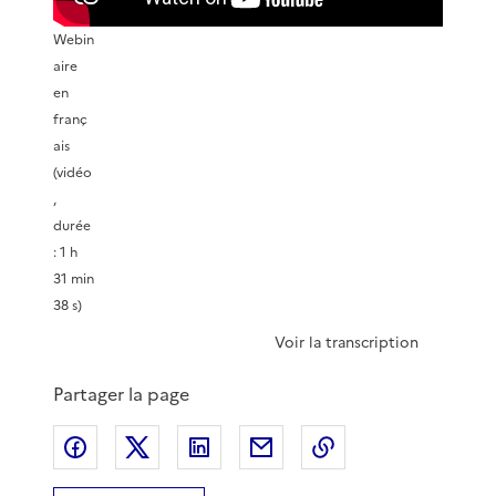
Webin
aire
en
franç
ais
(vidéo
,
durée
: 1 h
31 min
38 s)
Voir la transcription
Partager la page
Partager sur Facebook
Partager sur X
Partager sur LinkedIn
Partager par email
Copier le lien de 